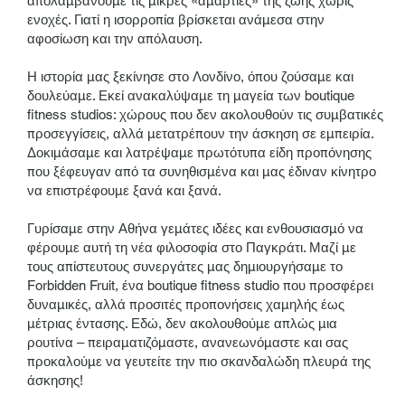
απολαμβάνουμε τις μικρές «αμαρτίες» της ζωής χωρίς
ενοχές. Γιατί η ισορροπία βρίσκεται ανάμεσα στην
αφοσίωση και την απόλαυση.
Η ιστορία μας ξεκίνησε στο Λονδίνο, όπου ζούσαμε και
δουλεύαμε. Εκεί ανακαλύψαμε τη μαγεία των boutique
fitness studios: χώρους που δεν ακολουθούν τις συμβατικές
προσεγγίσεις, αλλά μετατρέπουν την άσκηση σε εμπειρία.
Δοκιμάσαμε και λατρέψαμε πρωτότυπα είδη προπόνησης
που ξέφευγαν από τα συνηθισμένα και μας έδιναν κίνητρο
να επιστρέφουμε ξανά και ξανά.
Γυρίσαμε στην Αθήνα γεμάτες ιδέες και ενθουσιασμό να
φέρουμε αυτή τη νέα φιλοσοφία στο Παγκράτι. Μαζί με
τους απίστευτους συνεργάτες μας δημιουργήσαμε το
Forbidden Fruit, ένα boutique fitness studio που προσφέρει
δυναμικές, αλλά προσιτές προπονήσεις χαμηλής έως
μέτριας έντασης. Εδώ, δεν ακολουθούμε απλώς μια
ρουτίνα – πειραματιζόμαστε, ανανεωνόμαστε και σας
προκαλούμε να γευτείτε την πιο σκανδαλώδη πλευρά της
άσκησης!